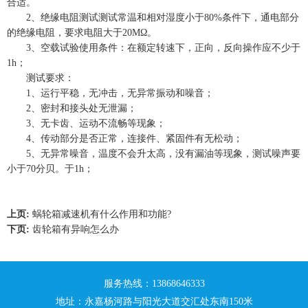
合适。
2、绝缘电阻测试测试常温和相对湿度小于80%条件下，通电部分
的绝缘电阻，要求电阻大于20MΩ。
3、空载试验使用条件：在额定转速下，正向，反向操作应不少于
1h；
测试要求：
1、运行平稳，无冲击，无异常振动和噪音；
2、密封和接头处无泄漏；
3、无卡齿、运动不流畅等现象；
4、传动部分是否正常，连接件、紧固件有无松动；
5、无异常噪音，温度不会升太高，没有漏油等现象，测试噪声要
小于70分贝。于1h；
上页:
蜗轮箱减速机有什么作用和功能?
下页:
齿轮箱有异响怎么办
服务热线：13868646333
地址：永嘉杨河路与阳光大道交汇处东南150米